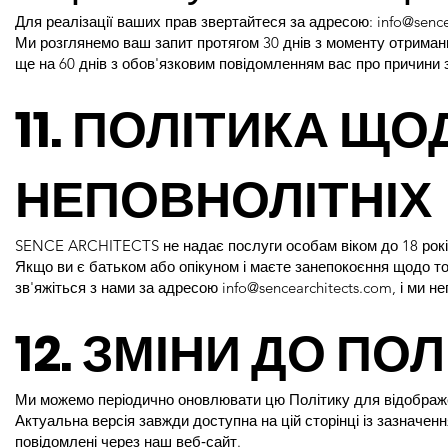
Для реалізації ваших прав звертайтеся за адресою:
info@sence
Ми розглянемо ваш запит протягом 30 днів з моменту отриманн
ще на 60 днів з обов'язковим повідомленням вас про причини 
11. ПОЛІТИКА ЩО
НЕПОВНОЛІТНІХ
SENCE ARCHITECTS не надає послуги особам віком до 18 років
Якщо ви є батьком або опікуном і маєте занепокоєння щодо то
зв'яжіться з нами за адресою
info@sencearchitects.com
, і ми н
12. ЗМІНИ ДО ПО
Ми можемо періодично оновлювати цю Політику для відображе
Актуальна версія завжди доступна на цій сторінці із зазначен
повідомлені через наш веб‑сайт.