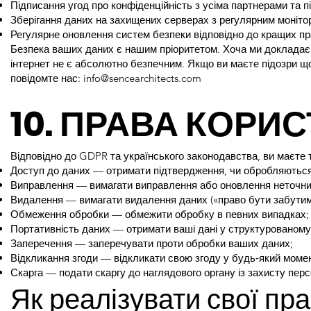
Підписання угод про конфіденційність з усіма партнерами та 
Зберігання даних на захищених серверах з регулярним моніто
Регулярне оновлення систем безпеки відповідно до кращих пра
Безпека ваших даних є нашим пріоритетом. Хоча ми докладає
інтернет не є абсолютно безпечним. Якщо ви маєте підозри щ
повідомте нас:
info@sencearchitects.com
10. ПРАВА КОРИ
Відповідно до GDPR та українського законодавства, ви маєте т
Доступ до даних — отримати підтвердження, чи обробляються 
Виправлення — вимагати виправлення або оновлення неточни
Видалення — вимагати видалення даних («право бути забутим
Обмеження обробки — обмежити обробку в певних випадках;
Портативність даних — отримати ваші дані у структурованом
Заперечення — заперечувати проти обробки ваших даних;
Відкликання згоди — відкликати свою згоду у будь‑який моме
Скарга — подати скаргу до наглядового органу із захисту пер
Як реалізувати свої пра